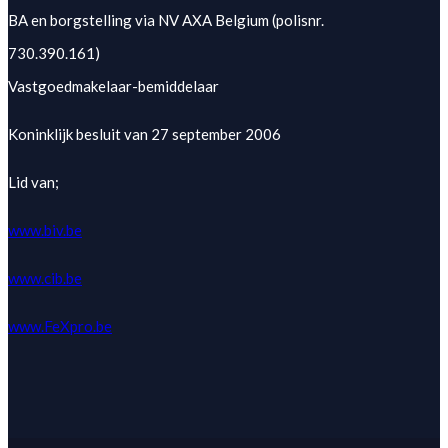
BA en borgstelling via NV AXA Belgium (polisnr.
730.390.161)
Vastgoedmakelaar-bemiddelaar
Koninklijk besluit van 27 september 2006
Lid van;
www.biv.be
www.cib.be
www.FeXpro.be