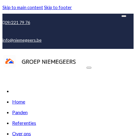
Skip to main content
Skip to footer
09/221 79 76
info@niemegeers.be
Home
Panden
Referenties
Over ons