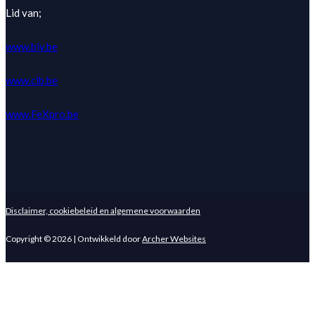
Lid van;
www.biv.be
www.cib.be
www.FeXpro.be
Disclaimer, cookiebeleid en algemene voorwaarden
Copyright © 2026 | Ontwikkeld door
Archer Websites