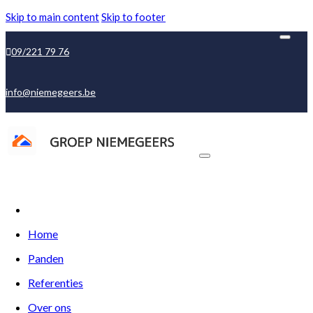
Skip to main content
Skip to footer
09/221 79 76
info@niemegeers.be
Home
Panden
Referenties
Over ons