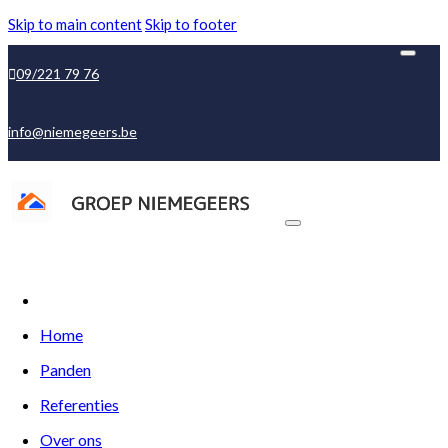
Skip to main content
Skip to footer
09/221 79 76
info@niemegeers.be
Home
Panden
Referenties
Over ons